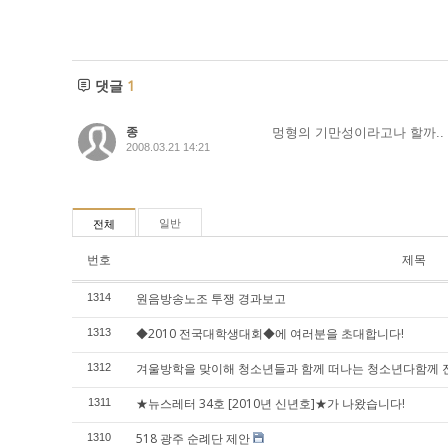
댓글
1
종
멍형의 기만성이라고나 할까..
2008.03.21 14:21
일반
전체
번호
제목
원음방송노조 투쟁 경과보고
1314
◆2010 전국대학생대회◆에 여러분을 초대합니다!
1313
겨울방학을 맞이해 청소년들과 함께 떠나는 청소년다함께 
1312
★뉴스레터 34호 [2010년 신년호]★가 나왔습니다!
1311
518 광주 순례단 제안
1310