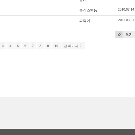
홈리스행동
2010.07.14
파덕이
2011.03.21
쓰기
3
4
5
6
7
8
9
10
끝 페이지