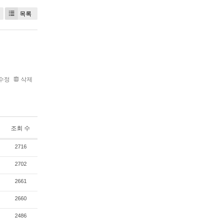
목록
수정
삭제
조회 수
2716
2702
2661
2660
2486