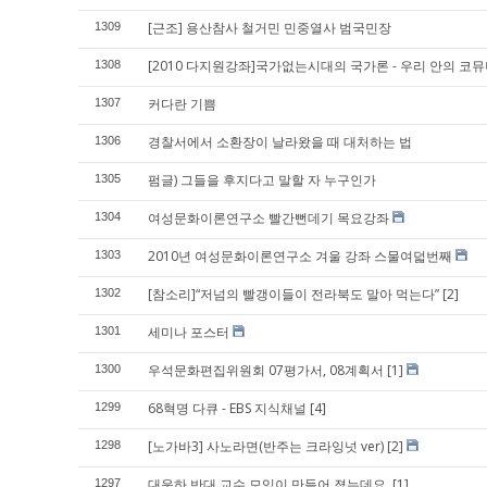
[근조] 용산참사 철거민 민중열사 범국민장
1309
[2010 다지원강좌]국가없는시대의 국가론 - 우리 안의 코
1308
커다란 기쁨
1307
경찰서에서 소환장이 날라왔을 때 대처하는 법
1306
펌글) 그들을 후지다고 말할 자 누구인가
1305
여성문화이론연구소 빨간뻔데기 목요강좌
1304
2010년 여성문화이론연구소 겨울 강좌 스물여덟번째
1303
[참소리]“저넘의 빨갱이들이 전라북도 말아 먹는다”
[2]
1302
세미나 포스터
1301
우석문화편집위원회 07평가서, 08계획서
[1]
1300
68혁명 다큐 - EBS 지식채널
[4]
1299
[노가바3] 사노라면(반주는 크라잉넛 ver)
[2]
1298
대운하 반대 교수 모임이 만들어 졌는데요.
[1]
1297