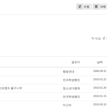
수정
삭제
댓글
글쓴이
날짜
행동연대
2006.08.31
전국학생행진
2010.01.22
진보캠프 물구나무
청소년다함께
2010.01.20
전국학생행진
2010.01.15
아고라
2010.05.10