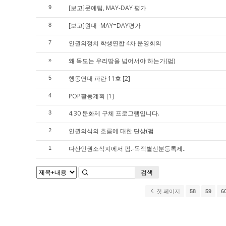
[보고]문예팀, MAY-DAY 평가
9
[보고]원대 -MAY=DAY평가
8
인권의정치 학생연합 4차 운영회의
7
왜 독도는 우리땅을 넘어서야 하는가(펌)
»
행동연대 파란 11호
[2]
5
POP활동계획
[1]
4
4.30 문화제 구체 프로그램입니다.
3
인권의식의 흐름에 대한 단상(펌
2
다산인권소식지에서 펌.-목적별신분등록제..
1
검색
첫 페이지
58
59
6