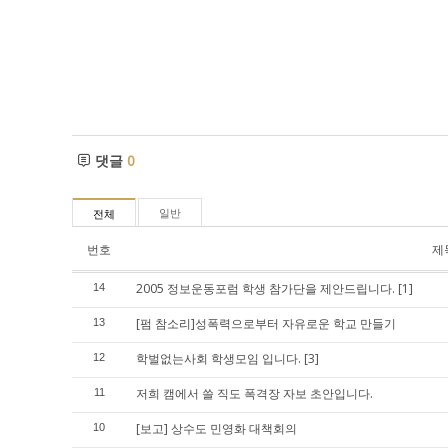
댓글
0
일반
전체
번호
제
2005 정보운동포럼 학생 참가단을 제안드립니다.
[1]
14
[펌 참소리]성폭력으로부터 자유로운 학교 만들기
13
학벌없는사회 학생모임 입니다.
[3]
12
저희 캠에서 쓸 직도 폭격장 자보 초안입니다.
11
[보고] 상수도 민영화 대책회의
10