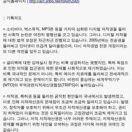
공식홈페이지 |
http://act.jinbo.net/forum2005
:: 기획의도
○ 소리바다, 벅스뮤직, MP3폰 등을 거치며 심화된 디지털 저작권을 둘러
싼 사회적 논란은 여전히 평행선을 긋고 있습니다. 그러나, 디지털 저작물
에 대한 법적 보장은 차근차근 진행되고 있습니다. 2005년에는 전송권을
둘러싸고 인터넷이 뜨겁게 달아올랐으며, 다시 저작권법 전문 개정이라는
또 다른 격전을 앞두고 있습니다.
○ 글리벡에 대한 강제실시 청구는 비록 성공하지는 못했지만, 특허 독점으
로 인한 의약품 접근권의 제한 문제를 사회적으로 제기하였습니다. 이는
비록 국내적인 문제가 아니라, 특히 에이즈 치료제를 둘러싸고 전세계적으
로 제기되고 있는 문제이기도 합니다. 비판의 중심에는 세계무역기구
(WTO)의 무역관련지적재산권협정(TRIPS)이 놓여있습니다.
○ 저작권, 특허권 등을 둘러싼 굵직한 현안들이 국내에서도 발생하였고,
이로 인해 지적재산권의 문제점이 조금씩 조금씩 알려지고 있습니다. 발명
가, 창작자를 보호하기 위해서 무조건 지적재산권을 보호해야 하고, 권리
자 허락없이 이용하는 것은 도둑질이라는 고정관념이 조금씩 깨져가고 있
습니다. 그러나, 아직 지적재산권은 너무 어려운 주제이고, 지적재산권의
문제를 해결하기 위한 대안을 모색하는 과정은 더더욱 어려운 과제인 것
같습니다.