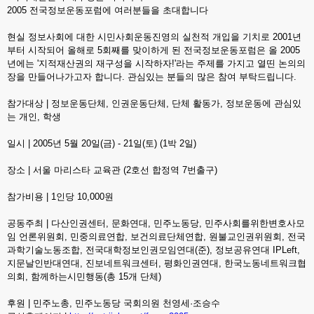
2005 전국정보운동포럼에 여러분들을 초대합니다
현실 정보사회에 대한 시민사회운동진영의 실천적 개입을 기치로 2001년
부터 시작되어 올해로 5회째를 맞이하게 된 전국정보운동포럼은 올 2005
년에는 '지적재산권의 재구성을 시작하자!'라는 주제를 가지고 열띤 논의의
장을 만들어나가고자 합니다. 관심있는 분들의 많은 참여 부탁드립니다.
참가대상 | 정보운동단체, 인권운동단체, 단체 활동가, 정보운동에 관심있
는 개인, 학생
일시 | 2005년 5월 20일(금) - 21일(토) (1박 2일)
장소 | 서울 마리스타 교육관 (2호선 합정역 7번출구)
참가비용 | 1인당 10,000원
공동주최 | 다산인권센터, 문화연대, 민주노동당, 민주사회를위한변호사모
임 언론위원회, 민중의료연합, 보건의료단체연합, 원불교인권위원회, 전국
과학기술노동조합, 전국대학정보인권모임연대(준), 정보공유연대 IPLeft,
지문날인반대연대, 진보네트워크센터, 평화인권연대, 한국노동네트워크협
의회, 함께하는시민행동(총 15개 단체)
후원 | 민주노총, 민주노동당 국회의원 천영세·조승수