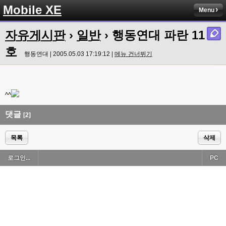
Mobile XE
Menu
자유게시판
›
일반
› 행동연대 파란 11
호
행동연대 | 2005.05.03 17:19:12 |
메뉴 건너뛰기
^^
댓글
[2]
목록
삭제
로그인...
PC